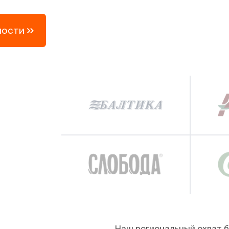
мости
Наш региональный охват б