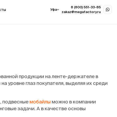
8 (800) 551-33-85
кты
Уфа
zakaz@megafactory.ru
ванной продукции на ленте-держателе в
а уровне глаз покупателя, выделяя их среди
ы
, подвесные
мобайлы
можно в компании
нговые задачи. А в качестве основы