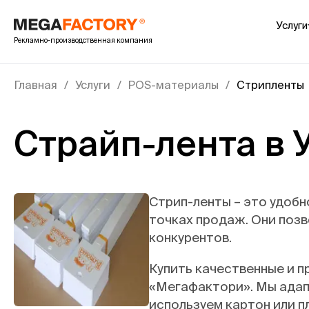
Услуги
Рекламно-производственная компания
POS-
Пре
Главная
Услуги
POS-материалы
Стрипленты
Cто
Шоу
Страйп-лента в 
Шел
Пал
Пок
Инте
Стрип-ленты – это удоб
точках продаж. Они позв
УФ 
конкурентов.
Печ
Печ
Купить качественные и п
Печ
«Мегафактори». Мы адапт
используем картон или п
Пок