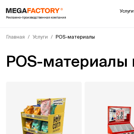
Услуги
Рекламно-производственная компания
POS-
Пре
Главная
Услуги
POS-материалы
Cто
Шоу
POS-материалы 
Шел
Пал
Пок
Инте
УФ 
Печ
Печ
Печ
Пок