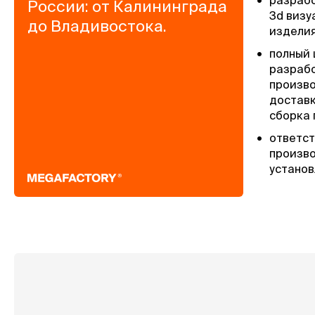
•
разраб
России: от Калининграда
3d виз
до Владивостока.
изделия
•
полный 
разрабо
произво
доставк
сборка 
•
ответст
произво
установ