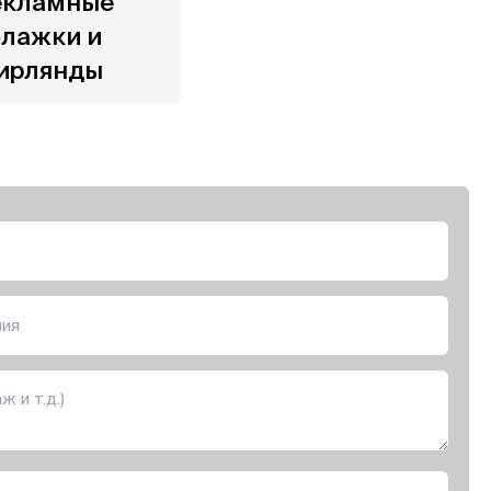
екламные
лажки и
ирлянды