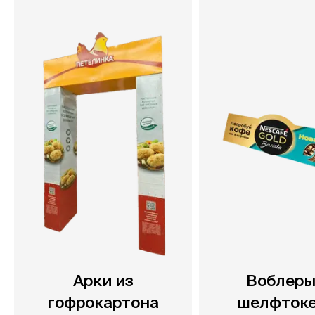
Арки из
Воблеры
гофрокартона
шелфток