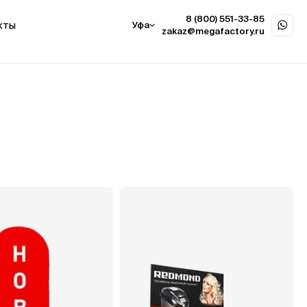
8 (800) 551-33-85
кты
Уфа
zakaz@megafactory.ru