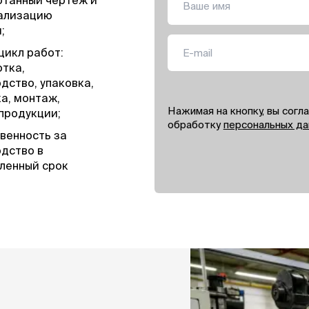
отанный чертеж и
уализацию
;
цикл работ:
тка,
дство, упаковка,
а, монтаж,
Нажимая на кнопку, вы согл
продукции;
обработку
персональных да
венность за
дство в
ленный срок