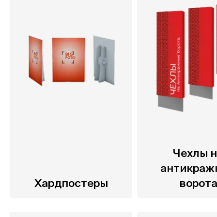
Чехлы 
антикраж
Хардпостеры
ворот