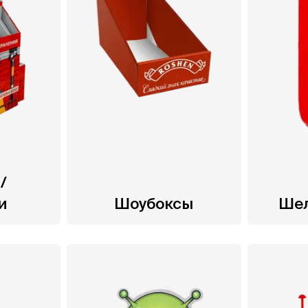
/
и
Шоубоксы
Ше