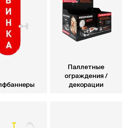
Паллетные
ограждения /
лфбаннеры
декорации