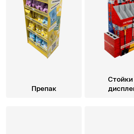
Cтойки 
Препак
диспле