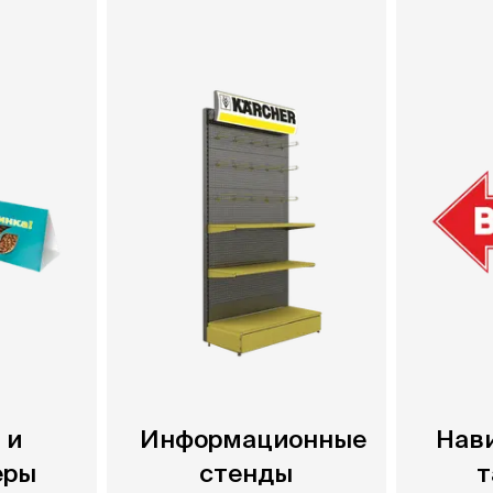
 и
Информационные
Нав
еры
стенды
т