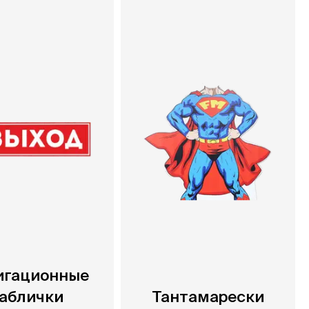
игационные
аблички
Тантамарески