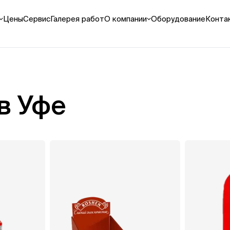
Цены
Сервис
Галерея работ
О компании
Оборудование
Конта
материалы
Оплата и доставка
Реквизиты
паки
Как мы работаем
Выполненные проекты
йки / дисплеи
Видео
боксы
Вакансии
в Уфе
фбаннеры
етные декорации
азать все
рьерная УФ-печать
печать на пластике
ать на пенокартоне
ать на картоне
ать на ПЭТ
азать все