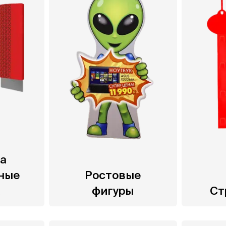
на
ные
Ростовые
а
фигуры
Ст