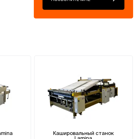
amina
Кашировальный станок
Lamina