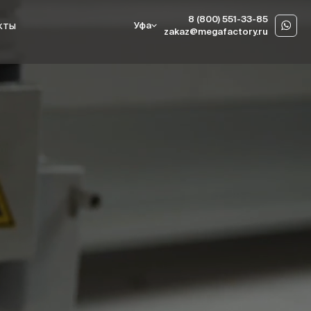
8 (800) 551-33-85
кты
Уфа
zakaz@megafactory.ru