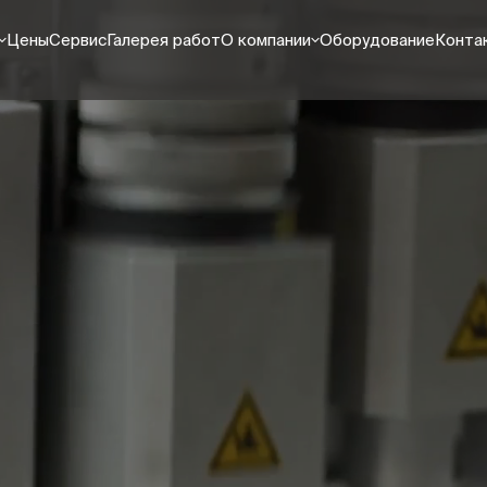
Цены
Сервис
Галерея работ
О компании
Оборудование
Конта
материалы
Оплата и доставка
Реквизиты
паки
Как мы работаем
Выполненные проекты
йки / дисплеи
Видео
боксы
Вакансии
фбаннеры
етные декорации
азать все
рьерная УФ-печать
печать на пластике
ать на пенокартоне
ать на картоне
ать на ПЭТ
азать все