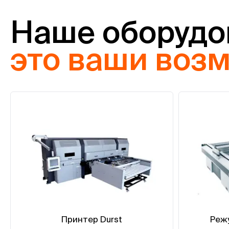
Наше оборудо
это ваши воз
Принтер Durst
Реж