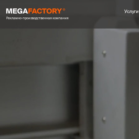
Услуги
Рекламно-производственная компания
POS-
Пре
Cто
Шоу
Шел
Пал
Пок
Инте
УФ 
Печ
Печ
Печ
Пок