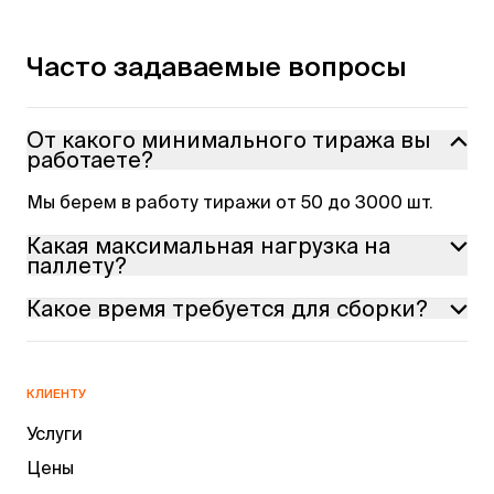
Часто задаваемые вопросы
От какого минимального тиража вы
работаете?
Мы берем в работу тиражи от 50 до 3000 шт.
Какая максимальная нагрузка на
паллету?
Какое время требуется для сборки?
До 500 кг.
Зависит от сложности паллеты, обычно от 3 мин.
(простая конструкция) до 20 мин. (сложная
многоярусная конструкция).
КЛИЕНТУ
Услуги
Цены